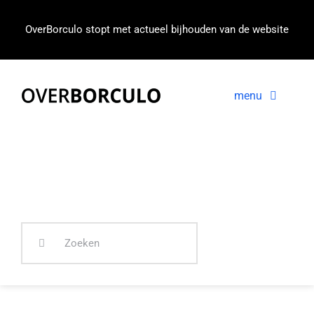
Ga
naar
OverBorculo stopt met actueel bijhouden van de website
inhoud
menu
Voorpagina
Nieuws
In beeld
Zoeken
naar: