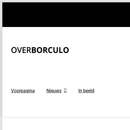
Ga
naar
inhoud
Voorpagina
Nieuws
In beeld