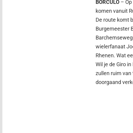
BORCULO
– Op 
komen vanuit Ru
De route komt b
Burgemeester Bl
Barchemseweg z
wielerfanaat Jo
Rhenen. Wat een 
Wil je de Giro 
zullen ruim van 
doorgaand verke