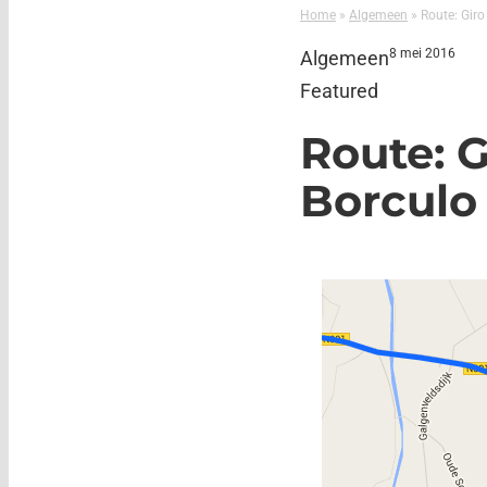
Home
»
Algemeen
»
Route: Giro
8 mei 2016
Algemeen
Featured
Route: G
Borculo