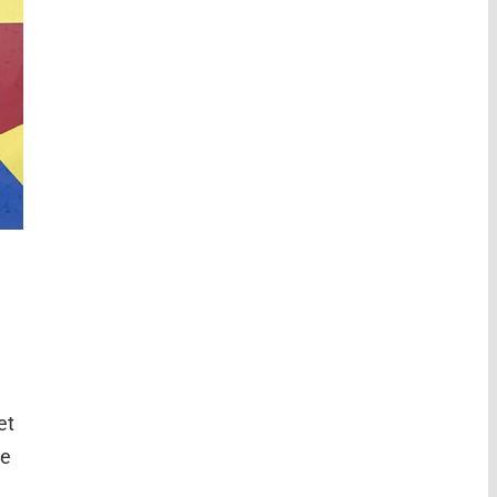
et
de