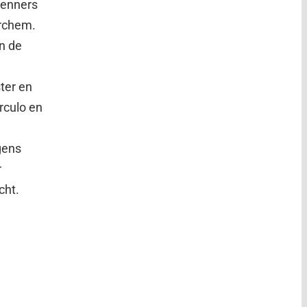
renners
archem.
en de
ter en
rculo en
gens
r
cht.