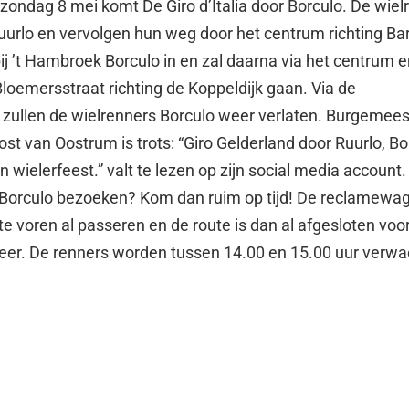
zondag 8 mei komt De Giro d’Italia door Borculo. De wiel
urlo en vervolgen hun weg door het centrum richting B
ij ’t Hambroek Borculo in en zal daarna via het centrum 
oemersstraat richting de Koppeldijk gaan. Via de
ullen de wielrenners Borculo weer verlaten. Burgemees
ost van Oostrum is trots: “Giro Gelderland door Ruurlo, Bo
wielerfeest.” valt te lezen op zijn social media account.
in Borculo bezoeken? Kom dan ruim op tijd! De reclamewa
te voren al passeren en de route is dan al afgesloten voo
er. De renners worden tussen 14.00 en 15.00 uur verwa