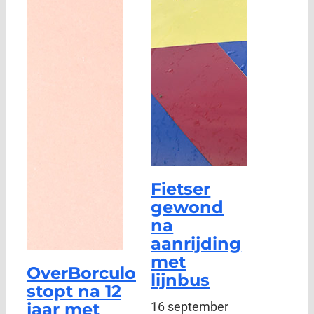
Fietser
gewond
na
aanrijding
met
OverBorculo
lijnbus
stopt na 12
jaar met
16 september