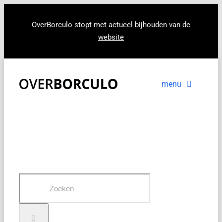
Ga
naar
OverBorculo stopt met actueel bijhouden van de
website
inhoud
menu
Voorpagina
Nieuws
In beeld
Zoeken
naar: