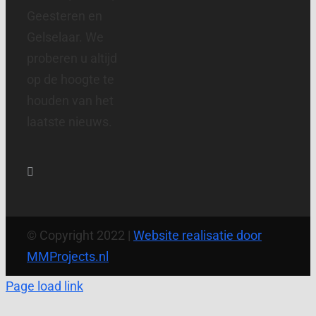
Geesteren en
Gelselaar. We
proberen u altijd
op de hoogte te
houden van het
laatste nieuws.
© Copyright 2022 |
Website realisatie door
MMProjects.nl
Page load link