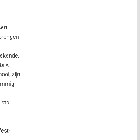
cert
 brengen
 bekende,
ijv.
ooi, zijn
temmig
risto
West-