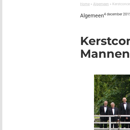
Home
»
Algemeen
»
Kerstconce
4 december 201
Algemeen
Kerstco
Mannenk