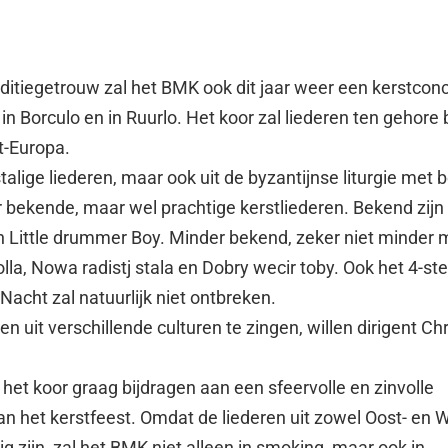
ditiegetrouw zal het BMK ook dit jaar weer een kerstcon
in Borculo en in Ruurlo. Het koor zal liederen ten gehore
t-Europa.
talige liederen, maar ook uit de byzantijnse liturgie met
bekende, maar wel prachtige kerstliederen. Bekend zijn b
n Little drummer Boy. Minder bekend, zeker niet minder m
olla, Nowa radistj stala en Dobry wecir toby. Ook het 4-s
Nacht zal natuurlijk niet ontbreken.
en uit verschillende culturen te zingen, willen dirigent Ch
 het koor graag bijdragen aan een sfeervolle en zinvolle
an het kerstfeest. Omdat de liederen uit zowel Oost- en 
g zijn, zal het BMK niet alleen in smoking, maar ook in