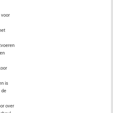
 voor
het
itvoeren
den
koor
en is
n de
oor over