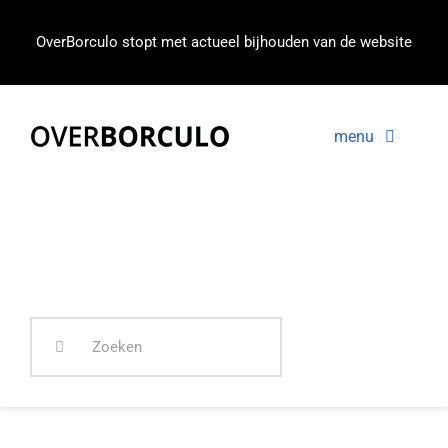
Ga
naar
OverBorculo stopt met actueel bijhouden van de website
inhoud
menu
Voorpagina
Nieuws
In beeld
Zoeken
naar: