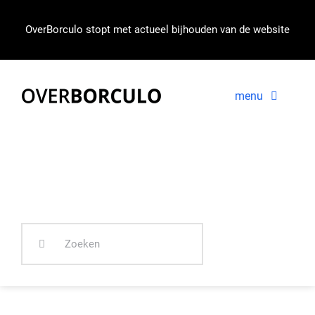
Ga
naar
OverBorculo stopt met actueel bijhouden van de website
inhoud
menu
VOORPAGINA
NIEUWS
Zoeken
IN BEELD
naar: