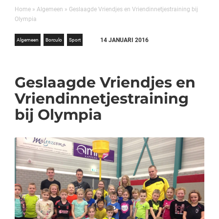
Home
»
Algemeen
»
Geslaagde Vriendjes en Vriendinnetjestraining bij
Olympia
14 JANUARI 2016
Algemeen
Borculo
Sport
Geslaagde Vriendjes en
Vriendinnetjestraining
bij Olympia