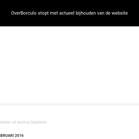
OverBorculo stopt met actueel bijhouden van de website
estolen uit woning Geesteren
EBRUARI 2016