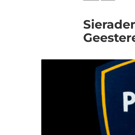
Sierade
Geester