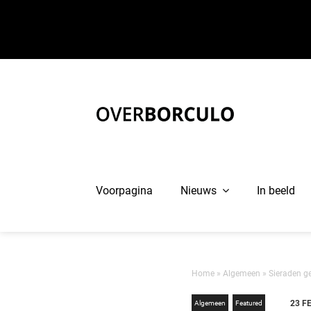
Ga
naar
inhoud
Voorpagina
Nieuws
In beeld
Home
»
Algemeen
»
Sieraden g
23 F
Algemeen
Featured