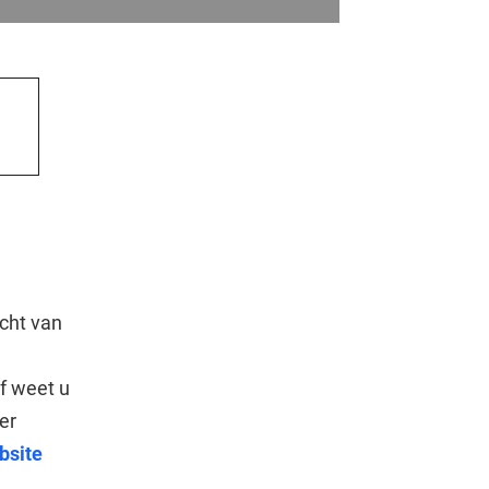
acht van
f weet u
er
bsite