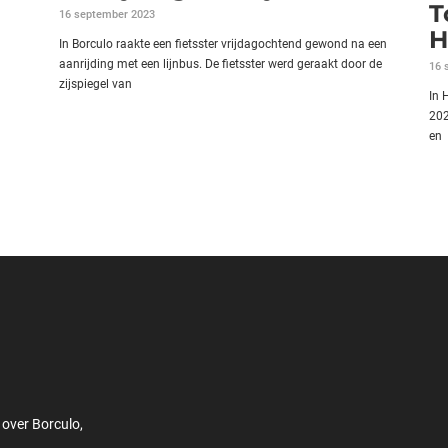
T
16 september 2023
H
In Borculo raakte een fietsster vrijdagochtend gewond na een
aanrijding met een lijnbus. De fietsster werd geraakt door de
16 
zijspiegel van
In 
202
en
 over Borculo,