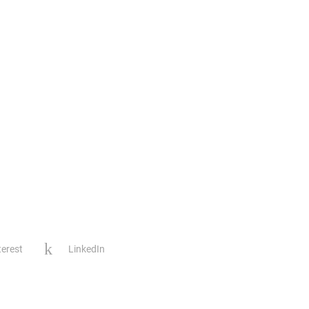
terest
LinkedIn