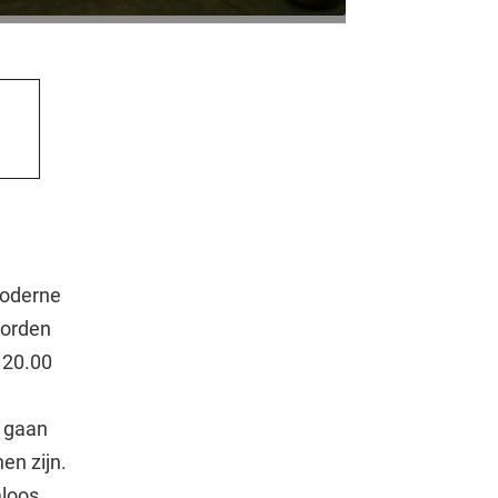
moderne
worden
 20.00
k gaan
en zijn.
loos.