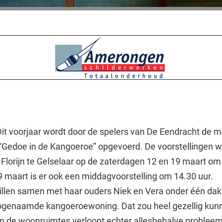
Dit voorjaar wordt door de spelers van De Eendracht de 
 “Gedoe in de Kangoeroe” opgevoerd. De voorstellingen 
 Florijn te Gelselaar op de zaterdagen 12 en 19 maart om
9 maart is er ook een middagvoorstelling om 14.30 uur.
illen samen met haar ouders Niek en Vera onder één da
ogenaamde kangoeroewoning. Dat zou heel gezellig kunn
an de woonruimtes verloopt echter allesbehalve probleem