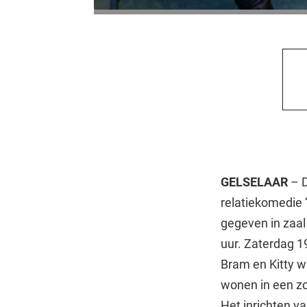
GELSELAAR
– 
relatiekomedie
gegeven in zaal
uur. Zaterdag 1
Bram en Kitty w
wonen in een z
Het inrichten v