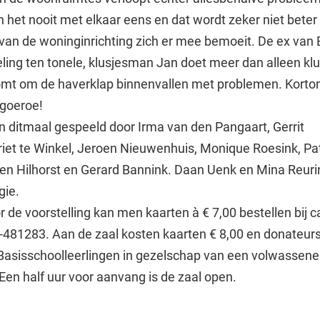
n het nooit met elkaar eens en dat wordt zeker niet beter
an de woninginrichting zich er mee bemoeit. De ex van
seling ten tonele, klusjesman Jan doet meer dan alleen kl
mt om de haverklap binnenvallen met problemen. Korto
ngoeroe!
n ditmaal gespeeld door Irma van den Pangaart, Gerrit
riet te Winkel, Jeroen Nieuwenhuis, Monique Roesink, Pat
en Hilhorst en Gerard Bannink. Daan Uenk en Mina Reuri
gie.
 de voorstelling kan men kaarten à € 7,00 bestellen bij c
545-481283. Aan de zaal kosten kaarten € 8,00 en donateur
 Basisschoolleerlingen in gezelschap van een volwassen
 Een half uur voor aanvang is de zaal open.