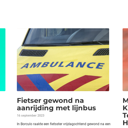
Fietser gewond na
M
aanrijding met lijnbus
K
T
16 september 2023
H
In Borculo raakte een fietsster vrijdagochtend gewond na een