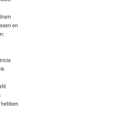
 Bram
ussen en
m:
ricia
nk
afé
s
e hebben