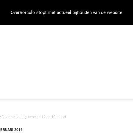
OverBorculo stopt met actueel bijhouden van de website
e Eendracht-kangoeroe op 12 en 19 maart
EBRUARI 2016