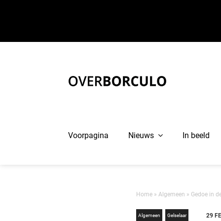
Ga
naar
inhoud
Voorpagina
Nieuws
In beeld
Home
»
Algemeen
»
Gedoe in d
29 F
Algemeen
Gelselaar