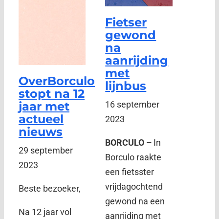
Fietser
gewond
na
aanrijding
met
OverBorculo
lijnbus
stopt na 12
jaar met
16 september
actueel
2023
nieuws
BORCULO –
In
29 september
Borculo raakte
2023
een fietsster
vrijdagochtend
Beste bezoeker,
gewond na een
Na 12 jaar vol
aanrijding met