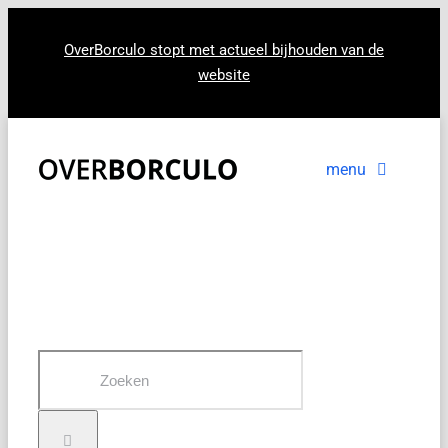
Ga
naar
OverBorculo stopt met actueel bijhouden van de
website
inhoud
menu
Voorpagina
Nieuws
In beeld
Zoeken
naar: