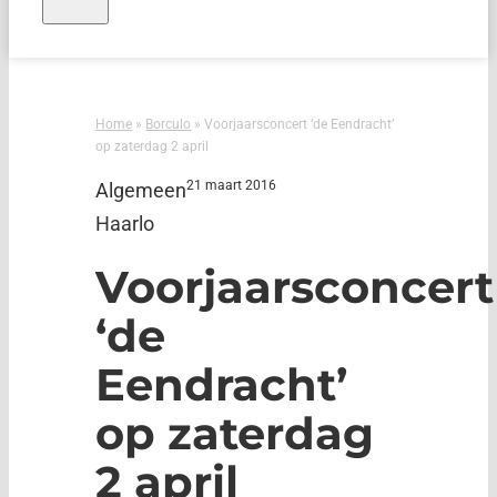
Home
»
Borculo
»
Voorjaarsconcert ‘de Eendracht’
op zaterdag 2 april
21 maart 2016
Algemeen
Haarlo
Voorjaarsconcert
‘de
Eendracht’
op zaterdag
2 april