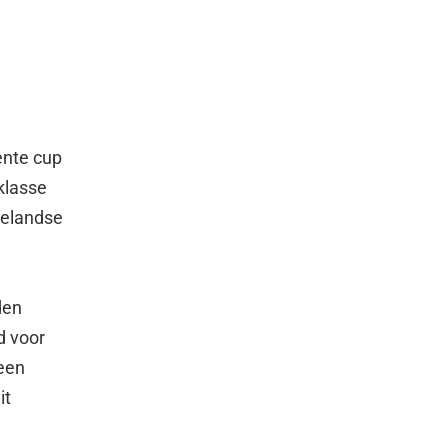
ente cup
klasse
melandse
den
d voor
 een
it