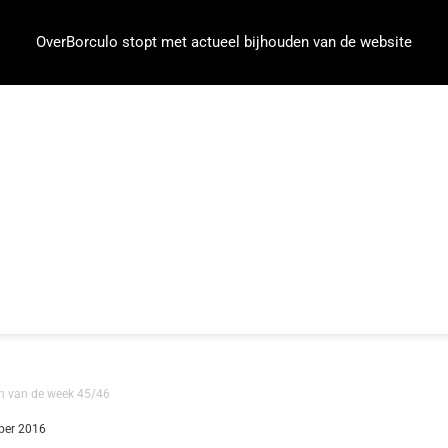
OverBorculo stopt met actueel bijhouden van de website
en van de week 45/46
ber 2016