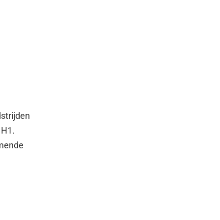
strijden
 H1.
Komende