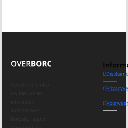
Inform
Disclaime
OverBorculo.nl is
Privacyve
uw nieuws en
informatie
Voorwaa
website over
Borculo, Haarlo,
Geesteren en