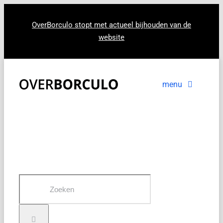
Ga
naar
OverBorculo stopt met actueel bijhouden van de
website
inhoud
menu
Voorpagina
Nieuws
In beeld
Zoeken
naar: