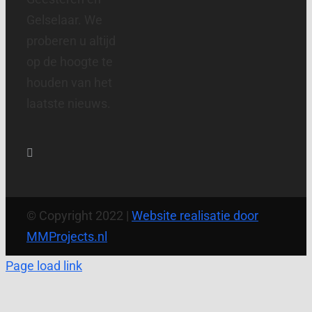
Gelselaar. We
proberen u altijd
op de hoogte te
houden van het
laatste nieuws.
© Copyright 2022 |
Website realisatie door
MMProjects.nl
Page load link