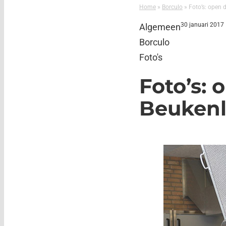
Home
»
Borculo
»
Foto’s: open 
30 januari 2017
Algemeen
Borculo
Foto's
Foto’s: 
Beukenl