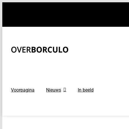
Ga
naar
inhoud
Voorpagina
Nieuws
In beeld