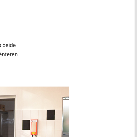
p beide
iënteren