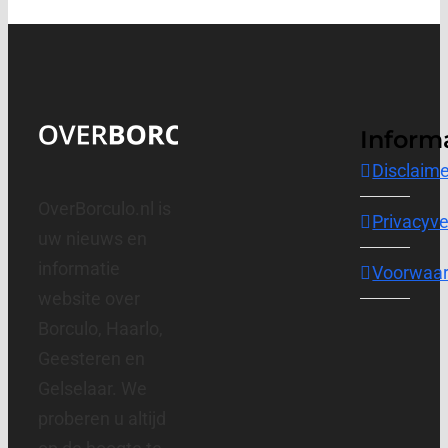
Inform
Disclaime
OverBorculo.nl is
Privacyve
uw nieuws en
informatie
Voorwaa
website over
Borculo, Haarlo,
Geesteren en
Gelselaar. We
proberen u altijd