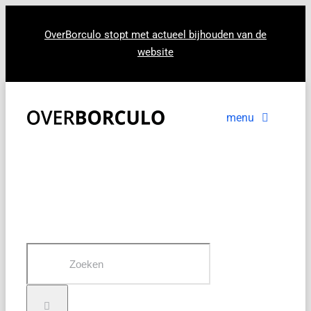
Ga
naar
OverBorculo stopt met actueel bijhouden van de
website
inhoud
menu
Voorpagina
Nieuws
In beeld
Zoeken
naar: