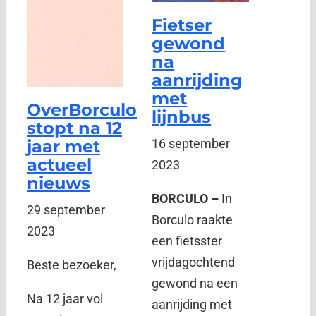
Fietser
gewond
na
aanrijding
met
OverBorculo
lijnbus
stopt na 12
jaar met
16 september
actueel
2023
nieuws
BORCULO –
In
29 september
Borculo raakte
2023
een fietsster
vrijdagochtend
Beste bezoeker,
gewond na een
Na 12 jaar vol
aanrijding met