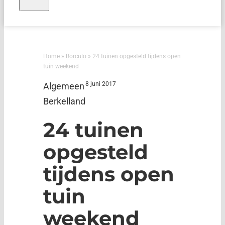
Home
»
Borculo
»
24 tuinen opgesteld tijdens open
tuin weekend
8 juni 2017
Algemeen
Berkelland
24 tuinen
opgesteld
tijdens open
tuin
weekend