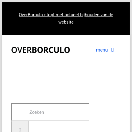
Ga
naar
OverBorculo stopt met actueel bijhouden van de
website
inhoud
menu
Voorpagina
Nieuws
In beeld
Zoeken
naar: