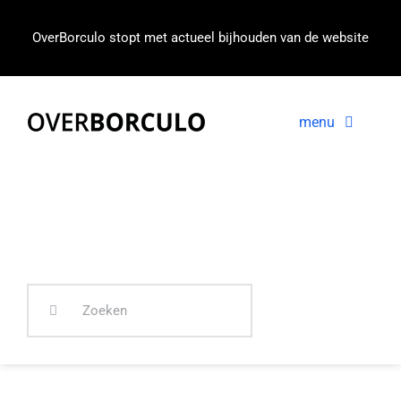
Ga
naar
OverBorculo stopt met actueel bijhouden van de website
inhoud
menu
Voorpagina
Nieuws
In beeld
Zoeken
naar: