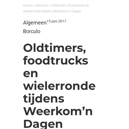
Home
»
Borculo
»
Oldtimers, foodtrucks en
wielerronde tijdens Weerkom’n Dagen
15 juni 2017
Algemeen
Borculo
Oldtimers,
foodtrucks
en
wielerronde
tijdens
Weerkom’n
Dagen