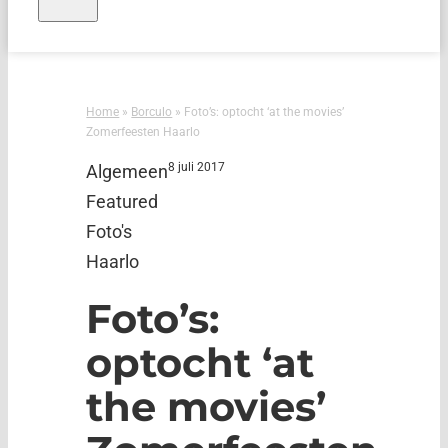
Home
»
Borculo
»
Foto’s: optocht ‘at the movies’
Zomerfeesten Haarlo
8 juli 2017
Algemeen
Featured
Foto's
Haarlo
Foto’s:
optocht ‘at
the movies’