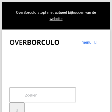
Ga
naar
OverBorculo stopt met actueel bijhouden van de
website
inhoud
menu
Voorpagina
Nieuws
In beeld
Zoeken
naar: