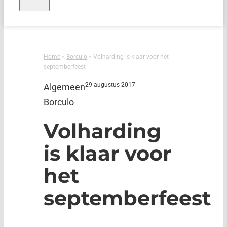
Home
»
Borculo
»
Volharding is klaar voor het
septemberfeest
29 augustus 2017
Algemeen
Borculo
Volharding
is klaar voor
het
septemberfeest