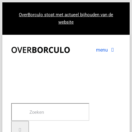
Ga
naar
OverBorculo stopt met actueel bijhouden van de
website
inhoud
menu
Voorpagina
Nieuws
In beeld
Zoeken
naar: