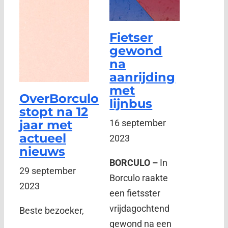
Fietser
gewond
na
aanrijding
met
OverBorculo
lijnbus
stopt na 12
jaar met
16 september
actueel
2023
nieuws
BORCULO –
In
29 september
Borculo raakte
2023
een fietsster
vrijdagochtend
Beste bezoeker,
gewond na een