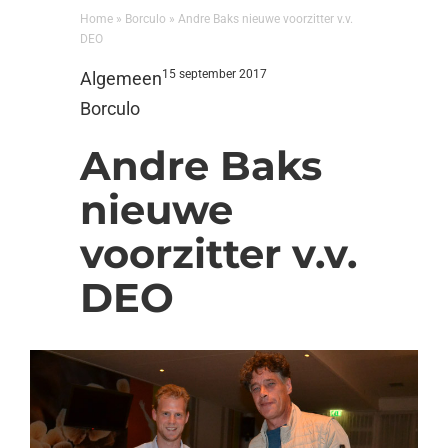
Home
»
Borculo
»
Andre Baks nieuwe voorzitter v.v.
DEO
15 september 2017
Algemeen
Borculo
Andre Baks
nieuwe
voorzitter v.v.
DEO