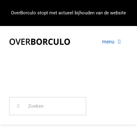
Ga
naar
OverBorculo stopt met actueel bijhouden van de website
inhoud
menu
Voorpagina
Nieuws
In beeld
Zoeken
naar: