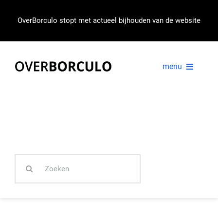
Ga
naar
OverBorculo stopt met actueel bijhouden van de website
inhoud
menu
VOORPAGINA
NIEUWS
Zoeken
IN BEELD
naar: