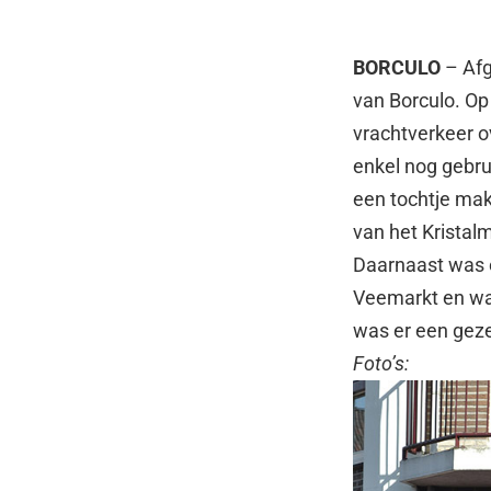
BORCULO
– Afg
van Borculo. Op
vrachtverkeer 
enkel nog gebru
een tochtje mak
van het Kristal
Daarnaast was e
Veemarkt en wa
was er een geze
Foto’s: