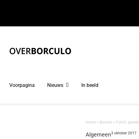
Ga
naar
inhoud
Voorpagina
Nieuws
In beeld
Home
»
Borculo
»
Foto’s: gezel
3 oktober 2017
Algemeen