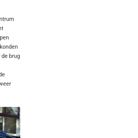
entrum
et
mpen
n konden
r de brug
 de
 weer