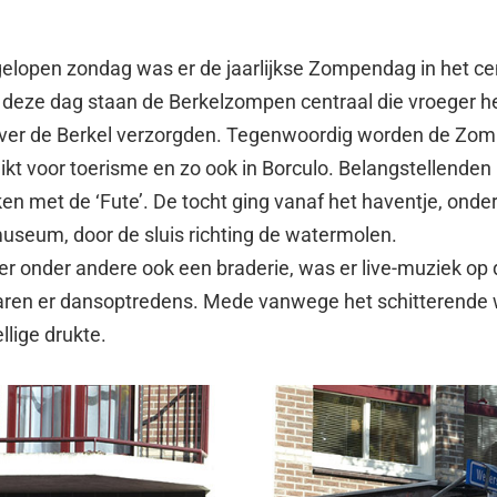
elopen zondag was er de jaarlijkse Zompendag in het c
 deze dag staan de Berkelzompen centraal die vroeger h
over de Berkel verzorgden. Tegenwoordig worden de Zo
ikt voor toerisme en zo ook in Borculo. Belangstellende
en met de ‘Fute’. De tocht ging vanaf het haventje, onde
museum, door de sluis richting de watermolen.
r onder andere ook een braderie, was er live-muziek op
ren er dansoptredens. Mede vanwege het schitterende
llige drukte.