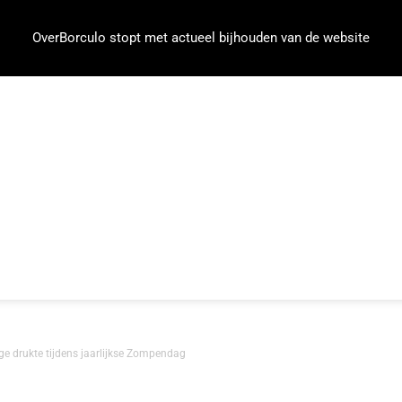
OverBorculo stopt met actueel bijhouden van de website
lige drukte tijdens jaarlijkse Zompendag