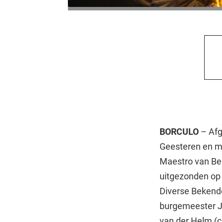
BORCULO
– Afg
Geesteren en mu
Maestro van Ber
uitgezonden op
Diverse Bekend
burgemeester J
van der Helm (c