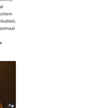
al
 Lochem
kaliteit,
maximaal
te