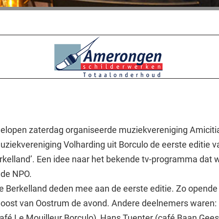
elopen zaterdag organiseerde muziekvereniging Amicitia
ziekvereniging Volharding uit Borculo de eerste editie v
kelland’. Een idee naar het bekende tv-programma dat 
 de NPO.
e Berkelland deden mee aan de eerste editie. Zo opende
oost van Oostrum de avond. Andere deelnemers waren:
afé Le Mouilleur Borculo), Hans Tuenter (café Baan Gees