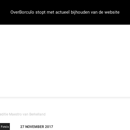
OverBorculo stopt met actueel bijhouden van de website
 editie Maestro van Berkelland
27 NOVEMBER 2017
Foto's