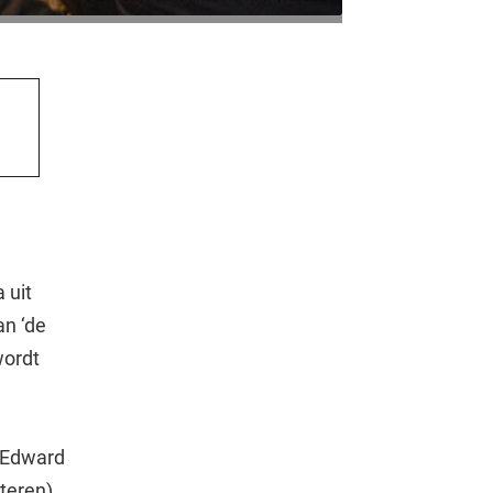
 uit
an ‘de
wordt
 Edward
teren),