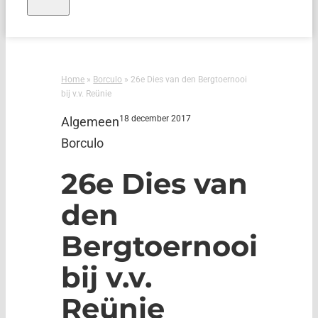
Home
»
Borculo
»
26e Dies van den Bergtoernooi
bij v.v. Reünie
18 december 2017
Algemeen
Borculo
26e Dies van
den
Bergtoernooi
bij v.v.
Reünie