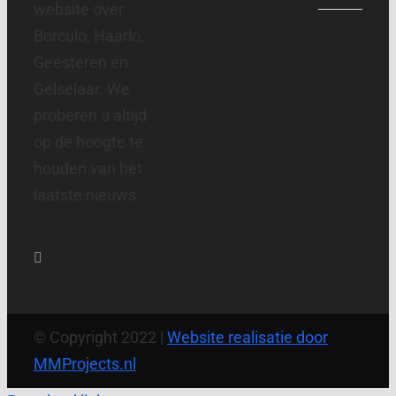
website over
Borculo, Haarlo,
Geesteren en
Gelselaar. We
proberen u altijd
op de hoogte te
houden van het
laatste nieuws.
© Copyright 2022 |
Website realisatie door
MMProjects.nl