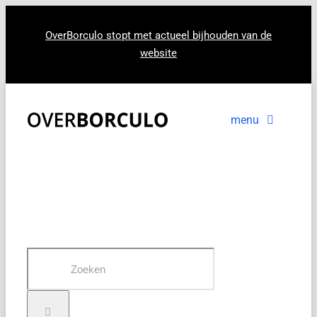
Ga
naar
OverBorculo stopt met actueel bijhouden van de
website
inhoud
menu
Voorpagina
Nieuws
In beeld
Zoeken
naar: