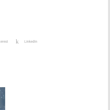
terest
LinkedIn