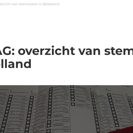
rzicht van stemlokalen in Berkelland
: overzicht van ste
lland