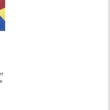
et
de