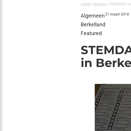
Home
»
Borculo
»
STEMDAG: ove
21 maart 2018
Algemeen
Berkelland
Featured
STEMDAG
in Berke