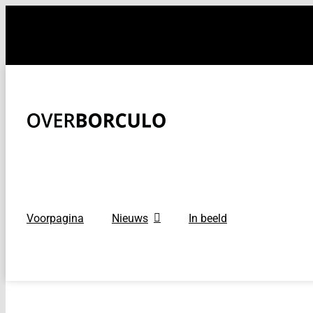
Ga
naar
inhoud
Voorpagina
Nieuws
In beeld