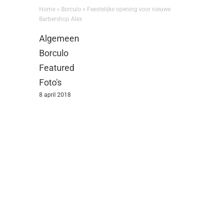
Home
»
Borculo
»
Feestelijke opening voor nieuwe
Barbershop Alex
Algemeen
Borculo
Featured
Foto's
8 april 2018