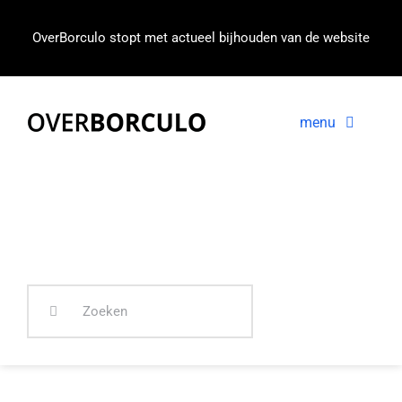
Ga
naar
OverBorculo stopt met actueel bijhouden van de website
inhoud
menu
Voorpagina
Nieuws
In beeld
Zoeken
naar: