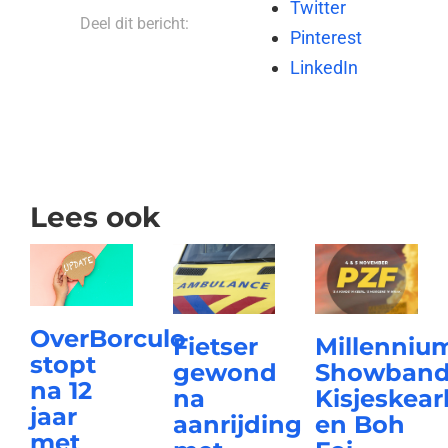
Twitter
Deel dit bericht:
Pinterest
LinkedIn
Lees ook
OverBorculo
Fietser
Millenniu
stopt
gewond
Showband
na 12
na
Kisjeskear
jaar
aanrijding
en Boh
met