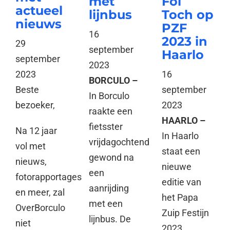
met
Foi
actueel
lijnbus
Toch op
nieuws
PZF
16
2023 in
29
september
Haarlo
september
2023
16
2023
BORCULO –
september
Beste
In Borculo
2023
bezoeker,
raakte een
HAARLO –
fietsster
Na 12 jaar
In Haarlo
vrijdagochtend
vol met
staat een
gewond na
nieuws,
nieuwe
een
fotorapportages
editie van
aanrijding
en meer, zal
het Papa
met een
OverBorculo
Zuip Festijn
lijnbus. De
niet
2023