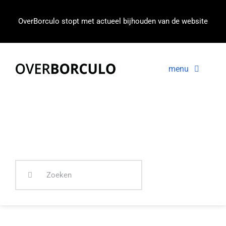
Ga
naar
OverBorculo stopt met actueel bijhouden van de website
inhoud
menu
Voorpagina
Nieuws
In beeld
Zoeken
naar: