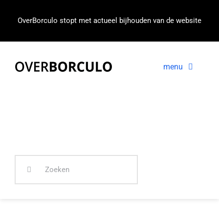
Ga
naar
OverBorculo stopt met actueel bijhouden van de website
inhoud
menu
Voorpagina
Nieuws
In beeld
Zoeken
naar: