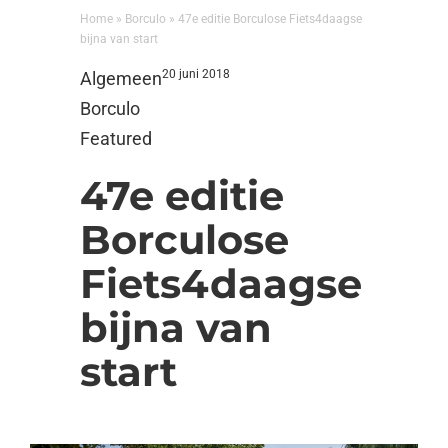
Home
»
Borculo
»
47e editie Borculose Fiets4daagse
bijna van start
20 juni 2018
Algemeen
Borculo
Featured
47e editie
Borculose
Fiets4daagse
bijna van
start