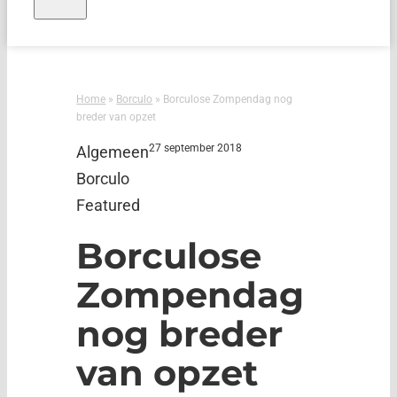
Home
»
Borculo
»
Borculose Zompendag nog
breder van opzet
27 september 2018
Algemeen
Borculo
Featured
Borculose
Zompendag
nog breder
van opzet