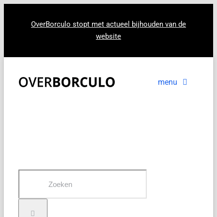
Ga
naar
OverBorculo stopt met actueel bijhouden van de
website
inhoud
menu
Voorpagina
Nieuws
In beeld
Zoeken
naar: