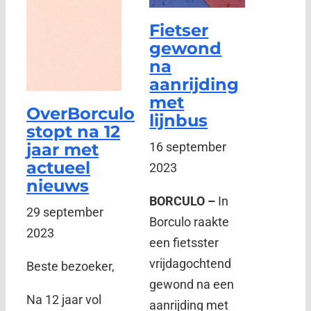
Fietser
gewond
na
aanrijding
met
OverBorculo
lijnbus
stopt na 12
jaar met
16 september
actueel
2023
nieuws
BORCULO –
In
29 september
Borculo raakte
2023
een fietsster
vrijdagochtend
Beste bezoeker,
gewond na een
Na 12 jaar vol
aanrijding met