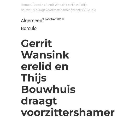
Home
»
Borculo
»
Gerrit Wansink erelid en Thijs
Bouwhuis draagt voorzittershamer over bij v.v. Reünie
9 oktober 2018
Algemeen
Borculo
Gerrit
Wansink
erelid en
Thijs
Bouwhuis
draagt
voorzittershamer