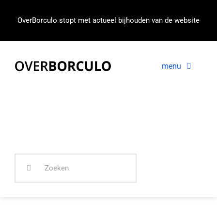
Ga
naar
OverBorculo stopt met actueel bijhouden van de website
inhoud
menu
Voorpagina
Nieuws
In beeld
Zoeken
naar: