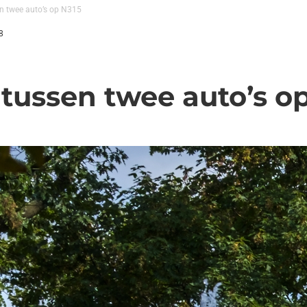
n twee auto’s op N315
8
 tussen twee auto’s o