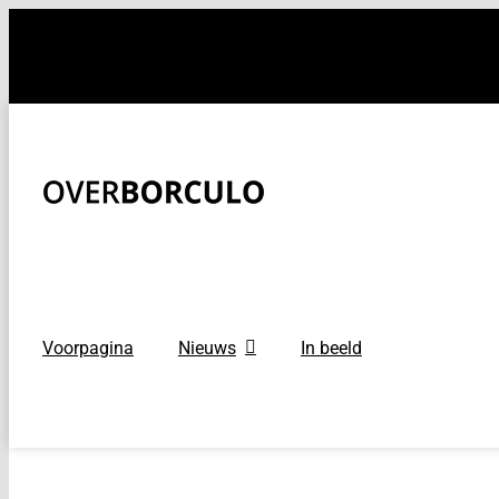
Ga
naar
inhoud
Voorpagina
Nieuws
In beeld