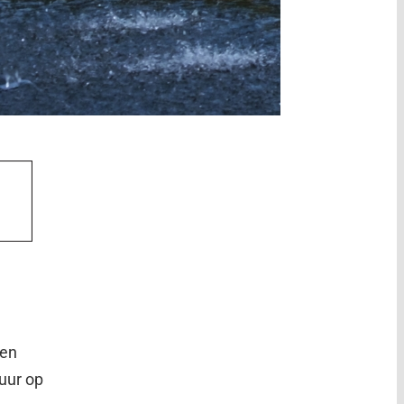
een
uur op