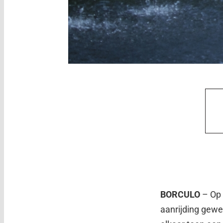
BORCULO
– Op
aanrijding gewe