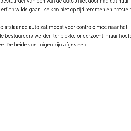
 bestuurder van één van de auto’s niet door had dat haar
erf op wilde gaan. Ze kon niet op tijd remmen en botste 
 de afslaande auto zat moest voor controle mee naar het
de bestuurders werden ter plekke onderzocht, maar hoef
ee. De beide voertuigen zijn afgesleept.