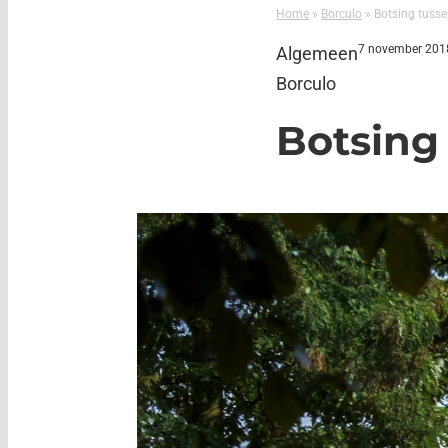
Home
»
Borculo
»
Botsing tusse
7 november 201
Algemeen
Borculo
Botsing