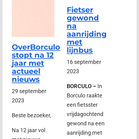
Fietser
gewond
na
aanrijding
met
OverBorculo
lijnbus
stopt na 12
jaar met
16 september
actueel
2023
nieuws
BORCULO –
In
29 september
Borculo raakte
2023
een fietsster
vrijdagochtend
Beste bezoeker,
gewond na een
Na 12 jaar vol
aanrijding met