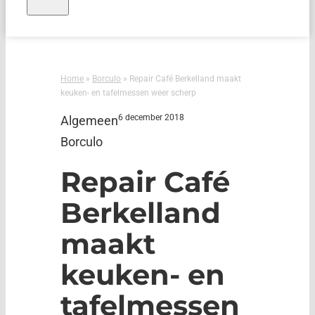
Home
»
Borculo
»
Repair Café Berkelland maakt
keuken- en tafelmessen weer scherp
6 december 2018
Algemeen
Borculo
Repair Café
Berkelland
maakt
keuken- en
tafelmessen