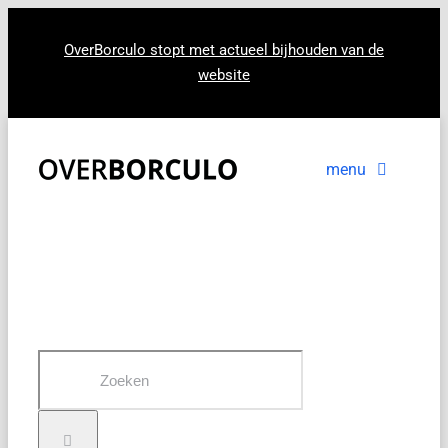
Ga
naar
OverBorculo stopt met actueel bijhouden van de
website
inhoud
menu
Voorpagina
Nieuws
In beeld
Zoeken
naar: