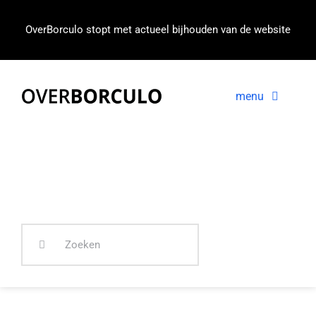
Ga
naar
OverBorculo stopt met actueel bijhouden van de website
inhoud
menu
Voorpagina
Nieuws
In beeld
Zoeken
naar: