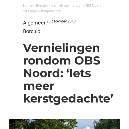
Home
»
Borculo
»
Vernielingen rondom OBS Noord:
‘Iets meer kerstgedachte’
20 december 2018
Algemeen
Borculo
Vernielingen
rondom OBS
Noord: ‘Iets
meer
kerstgedachte’