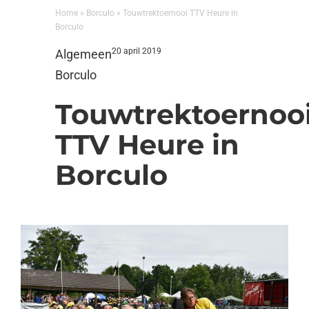
Home
»
Borculo
»
Touwtrektoernooi TTV Heure in
Borculo
20 april 2019
Algemeen
Borculo
Touwtrektoernoo
TTV Heure in
Borculo