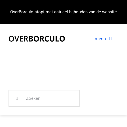
Ga
naar
OverBorculo stopt met actueel bijhouden van de website
inhoud
menu
Voorpagina
Nieuws
In beeld
Zoeken
naar: