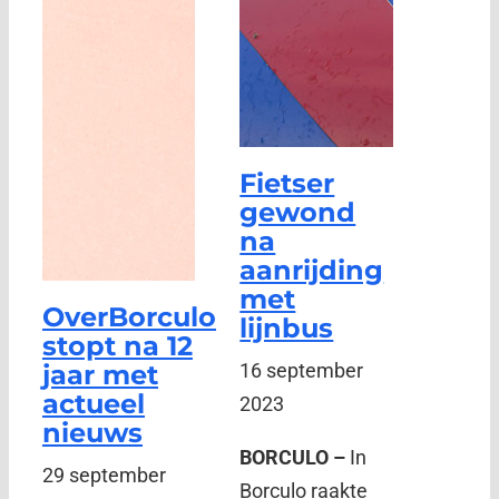
Fietser
gewond
na
aanrijding
met
OverBorculo
lijnbus
stopt na 12
jaar met
16 september
actueel
2023
nieuws
BORCULO –
In
29 september
Borculo raakte