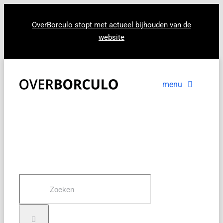
Ga
naar
OverBorculo stopt met actueel bijhouden van de
website
inhoud
menu
Voorpagina
Nieuws
In beeld
Zoeken
naar: