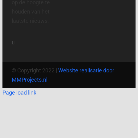
op de hoogte te
houden van het
laatste nieuws.
© Copyright 2022 |
Website realisatie door
MMProjects.nl
Page load link