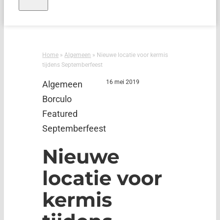
Home
»
Algemeen
»
Nieuwe locatie voor kermis
tijdens Septemberfeest
16 mei 2019
Algemeen
Borculo
Featured
Septemberfeest
Nieuwe
locatie voor
kermis