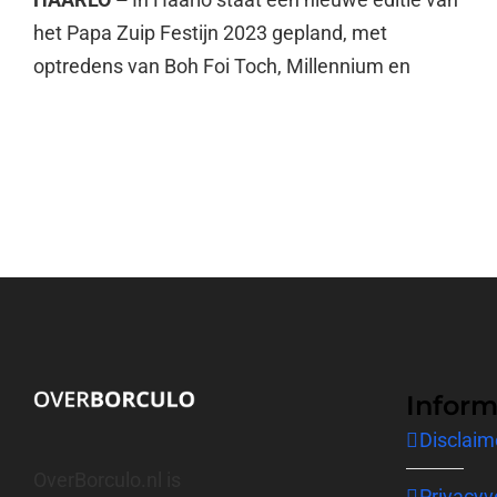
het Papa Zuip Festijn 2023 gepland, met
optredens van Boh Foi Toch, Millennium en
Inform
Disclaim
OverBorculo.nl is
Privacyv