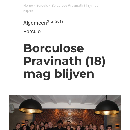
Home
»
Borculo
»
Borculose Pravinath (18) mag
blijven
3 juli 2019
Algemeen
Borculo
Borculose
Pravinath (18)
mag blijven