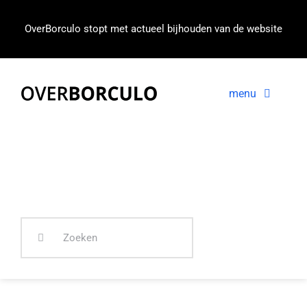
Ga
naar
OverBorculo stopt met actueel bijhouden van de website
inhoud
menu
Voorpagina
Nieuws
In beeld
Zoeken
naar: