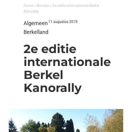
Home
»
Borculo
»
2e editie internationale Berkel
Kanorally
11 augustus 2019
Algemeen
Berkelland
2e editie
internationale
Berkel
Kanorally