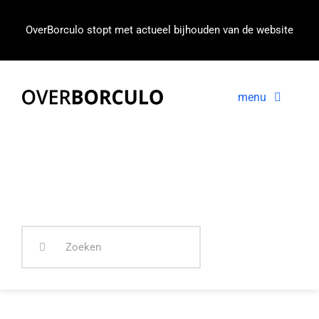
Ga
naar
OverBorculo stopt met actueel bijhouden van de website
inhoud
menu
Voorpagina
Nieuws
In beeld
Zoeken
naar: