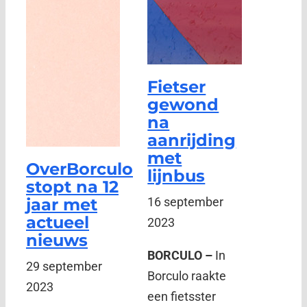
Fietser
gewond
na
aanrijding
met
OverBorculo
lijnbus
stopt na 12
jaar met
16 september
actueel
2023
nieuws
BORCULO –
In
29 september
Borculo raakte
2023
een fietsster