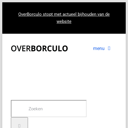
Ga
naar
OverBorculo stopt met actueel bijhouden van de
website
inhoud
menu
Voorpagina
Nieuws
In beeld
Zoeken
naar: