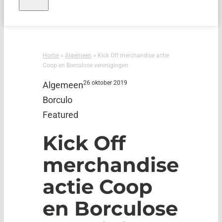
Home
»
Algemeen
»
Kick Off merchandise actie
Coop en Borculose verenigingen
26 oktober 2019
Algemeen
Borculo
Featured
Kick Off
merchandise
actie Coop
en Borculose