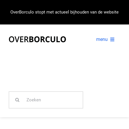
Ga
naar
OverBorculo stopt met actueel bijhouden van de website
inhoud
menu
VOORPAGINA
NIEUWS
Zoeken
IN BEELD
naar: