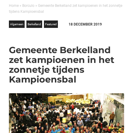
Home
»
Borculo
»
Gemeente Berkelland zet kampioenen in het zonnetje
tijdens Kampioensbal
18 DECEMBER 2019
Algemeen
Berkelland
Featured
Gemeente Berkelland
zet kampioenen in het
zonnetje tijdens
Kampioensbal