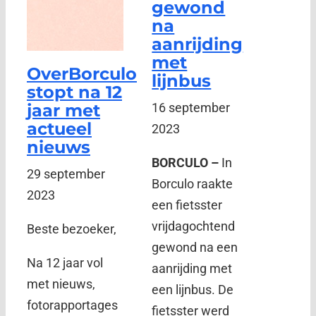
gewond
na
aanrijding
met
OverBorculo
lijnbus
stopt na 12
jaar met
16 september
actueel
2023
nieuws
BORCULO –
In
29 september
Borculo raakte
2023
een fietsster
vrijdagochtend
Beste bezoeker,
gewond na een
Na 12 jaar vol
aanrijding met
met nieuws,
een lijnbus. De
fotorapportages
fietsster werd