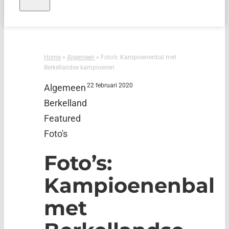
Home
»
Algemeen
»
Foto’s: Kampioenenbal met
Berkellandse kampioenen
22 februari 2020
Algemeen
Berkelland
Featured
Foto's
Foto’s:
Kampioenenbal
met