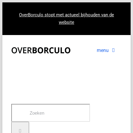
Ga
naar
OverBorculo stopt met actueel bijhouden van de
website
inhoud
menu
Voorpagina
Nieuws
In beeld
Zoeken
naar: