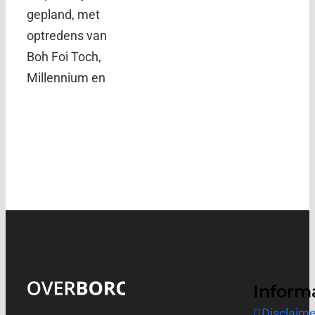
gepland, met
optredens van
Boh Foi Toch,
Millennium en
Inform
Disclaime