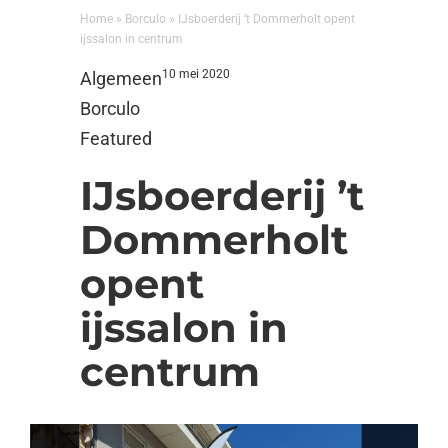
Home
»
Borculo
»
IJsboerderij ’t Dommerholt opent
ijssalon in centrum
10 mei 2020
Algemeen
Borculo
Featured
IJsboerderij ’t
Dommerholt
opent
ijssalon in
centrum