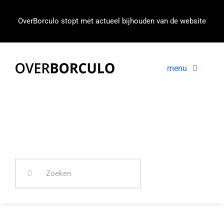
Ga
naar
OverBorculo stopt met actueel bijhouden van de website
inhoud
menu
Voorpagina
Nieuws
In beeld
Zoeken
naar: