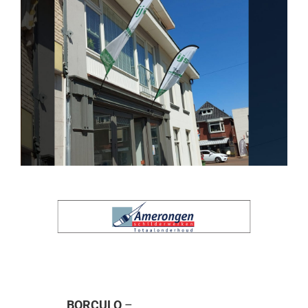
BORCULO
–