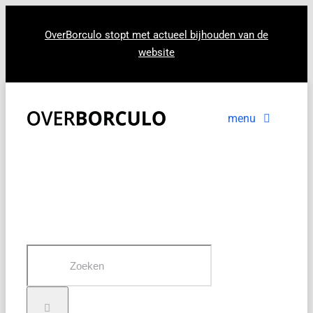
Ga
naar
OverBorculo stopt met actueel bijhouden van de
website
inhoud
menu
Voorpagina
Nieuws
In beeld
Zoeken
naar: