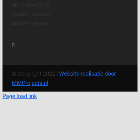
op de hoogte te
houden van het
laatste nieuws.
© Copyright 2022 |
Website realisatie door
MMProjects.nl
Page load link