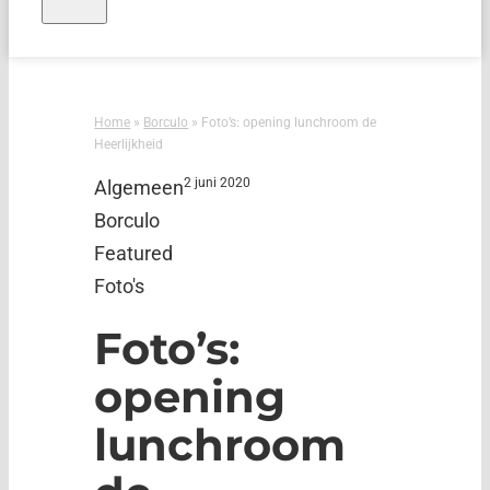
Home
»
Borculo
»
Foto’s: opening lunchroom de
Heerlijkheid
2 juni 2020
Algemeen
Borculo
Featured
Foto's
Foto’s:
opening
lunchroom