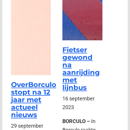
Fietser
gewond
na
aanrijding
met
OverBorculo
lijnbus
stopt na 12
jaar met
16 september
actueel
2023
nieuws
BORCULO –
In
29 september
Borculo raakte