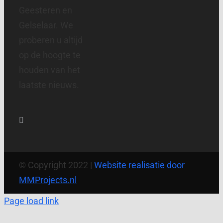
Geesteren en
Gelselaar. We
proberen u altijd
op de hoogte te
houden van het
laatste nieuws.
© Copyright 2022 |
Website realisatie door
MMProjects.nl
Page load link