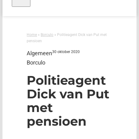
Home
»
Borculo
»
Politieagent Dick van Put met
pensioen
30 oktober 2020
Algemeen
Borculo
Politieagent
Dick van Put
met
pensioen