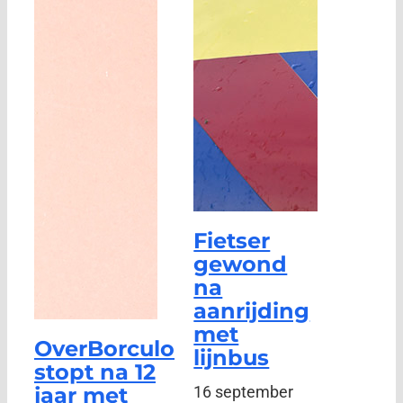
Fietser
gewond
na
aanrijding
met
OverBorculo
lijnbus
stopt na 12
jaar met
16 september