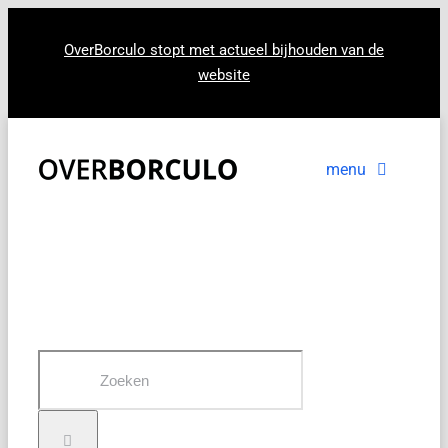
Ga
naar
OverBorculo stopt met actueel bijhouden van de
website
inhoud
menu
Voorpagina
Nieuws
In beeld
Zoeken
naar: