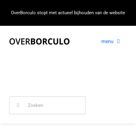
Ga
naar
OverBorculo stopt met actueel bijhouden van de website
inhoud
menu
Voorpagina
Nieuws
In beeld
Zoeken
naar: