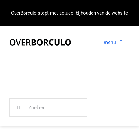
Ga
naar
OverBorculo stopt met actueel bijhouden van de website
inhoud
menu
Voorpagina
Nieuws
In beeld
Zoeken
naar: