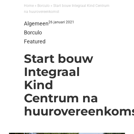
Home
»
Borculo
»
Start bouw Integraal Kind Centrum
na huurovereenkomst
26 januari 2021
Algemeen
Borculo
Featured
Start bouw
Integraal
Kind
Centrum na
huurovereenkom