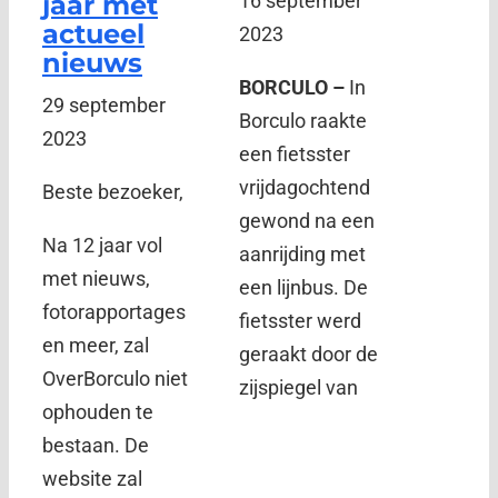
jaar met
16 september
actueel
2023
nieuws
BORCULO –
In
29 september
Borculo raakte
2023
een fietsster
vrijdagochtend
Beste bezoeker,
gewond na een
Na 12 jaar vol
aanrijding met
met nieuws,
een lijnbus. De
fotorapportages
fietsster werd
en meer, zal
geraakt door de
OverBorculo niet
zijspiegel van
ophouden te
bestaan. De
website zal