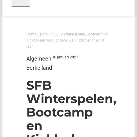
Home
»
Borculo
»
SFB Winterspelen, Bootcamp en
Kickboksen voor jongeren van 12 tot en met 18
jaar
30 januari 2021
Algemeen
Berkelland
SFB
Winterspelen,
Bootcamp
en