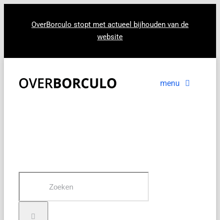
Ga
naar
OverBorculo stopt met actueel bijhouden van de
website
inhoud
menu
Voorpagina
Nieuws
In beeld
Zoeken
naar: