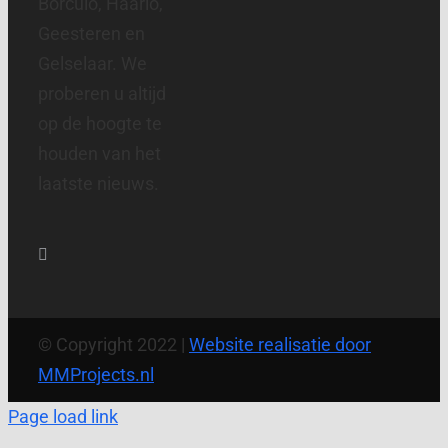
Borculo, Haarlo,
Geesteren en
Gelselaar. We
proberen u altijd
op de hoogte te
houden van het
laatste nieuws.
© Copyright 2022 |
Website realisatie door
MMProjects.nl
Page load link