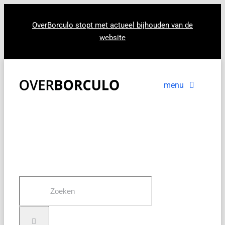
Ga
naar
OverBorculo stopt met actueel bijhouden van de
website
inhoud
menu
Voorpagina
Nieuws
In beeld
Zoeken
naar: