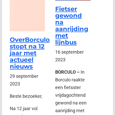
Fietser
gewond
na
aanrijding
met
OverBorculo
lijnbus
stopt na 12
jaar met
16 september
actueel
2023
nieuws
BORCULO –
In
29 september
Borculo raakte
2023
een fietsster
vrijdagochtend
Beste bezoeker,
gewond na een
Na 12 jaar vol
aanrijding met