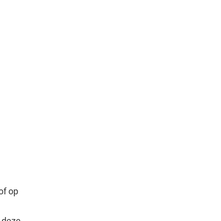
of op
p deze