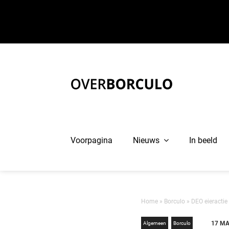
Ga
naar
inhoud
Voorpagina
Nieuws
In beeld
Home
»
Borculo
»
DEO eieractie 
17 MA
Algemeen
Borculo