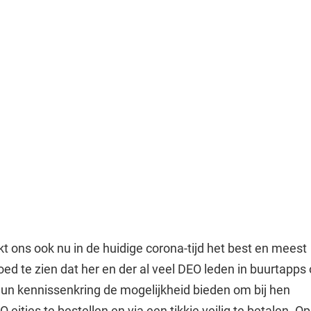
kt ons ook nu in de huidige corona-tijd het best en meest
ed te zien dat her en der al veel DEO leden in buurtapps 
hun kennissenkring de mogelijkheid bieden om bij hen
 eitjes te bestellen en via een tikkie veilig te betalen. O