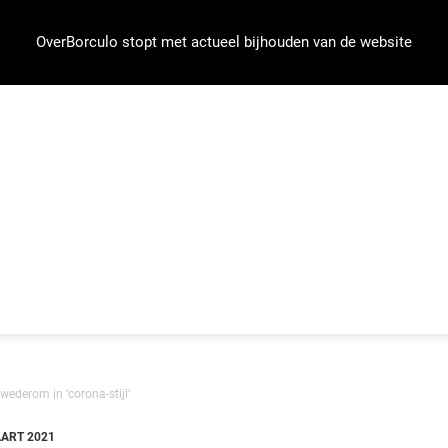
OverBorculo stopt met actueel bijhouden van de website
wederom in ‘corona-stijl’
ART 2021