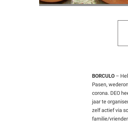
BORCULO
– Hel
Pasen, wederom
corona. DEO hee
jaar te organis
zelf actief via
familie/vriende