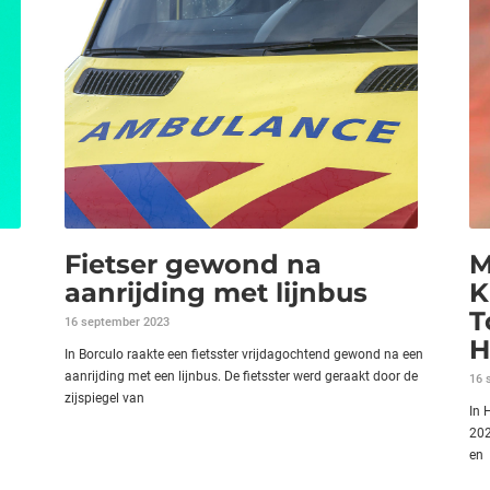
Fietser gewond na
M
aanrijding met lijnbus
K
T
16 september 2023
H
In Borculo raakte een fietsster vrijdagochtend gewond na een
aanrijding met een lijnbus. De fietsster werd geraakt door de
16 
zijspiegel van
In 
202
en