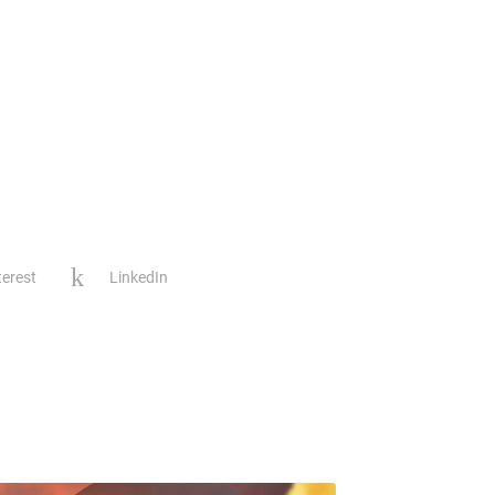
terest
LinkedIn