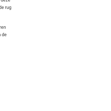
de rug
eren
n de