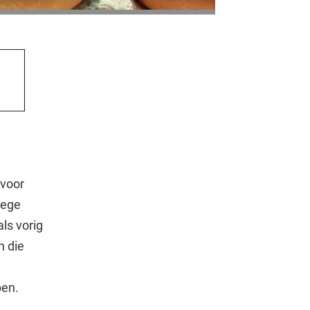
 voor
wege
ls vorig
n die
pen.