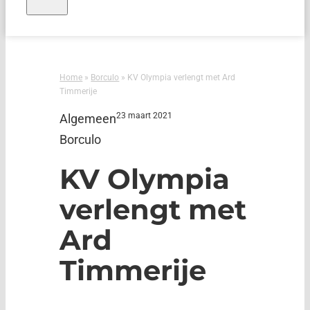
Home
»
Borculo
»
KV Olympia verlengt met Ard
Timmerije
23 maart 2021
Algemeen
Borculo
KV Olympia
verlengt met
Ard
Timmerije