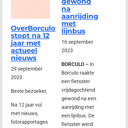
gewond
na
aanrijding
met
OverBorculo
lijnbus
stopt na 12
jaar met
16 september
actueel
2023
nieuws
BORCULO –
In
29 september
Borculo raakte
2023
een fietsster
vrijdagochtend
Beste bezoeker,
gewond na een
Na 12 jaar vol
aanrijding met
met nieuws,
een lijnbus. De
fotorapportages
fietsster werd