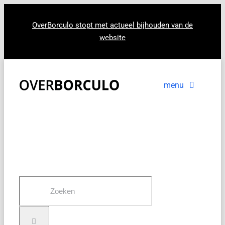
Ga
naar
OverBorculo stopt met actueel bijhouden van de
website
inhoud
menu
Voorpagina
Nieuws
In beeld
Zoeken
naar: