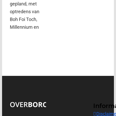
gepland, met
optredens van
Boh Foi Toch,
Millennium en
Inform
Disclaime