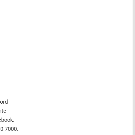
oord
nte
cebook.
00-7000.