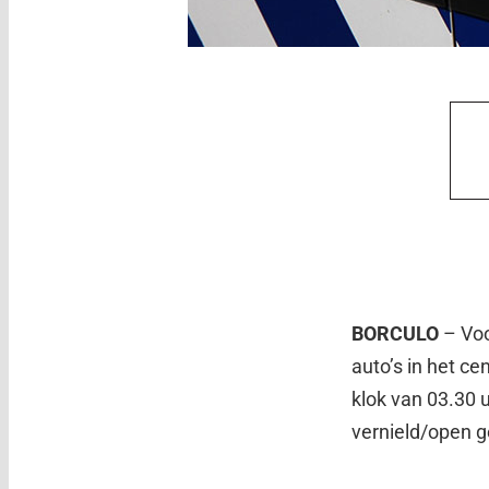
BORCULO
– Voo
auto’s in het c
klok van 03.30 
vernield/open 