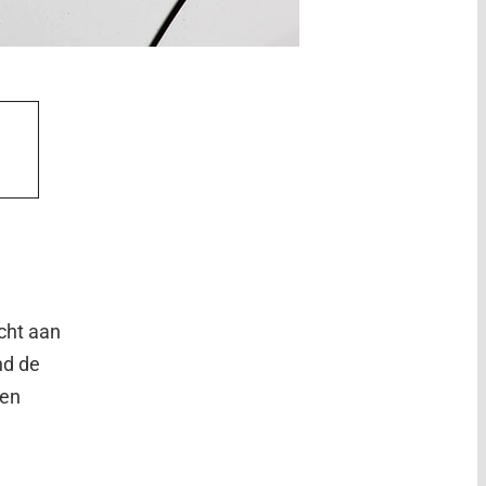
icht aan
nd de
gen