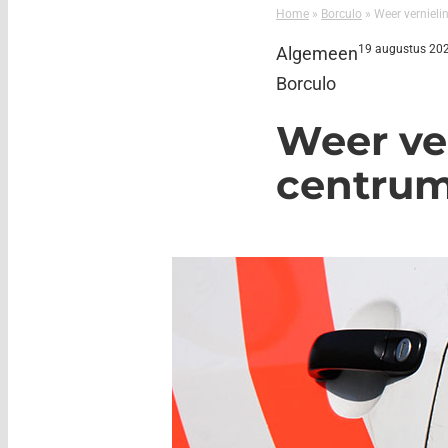
Home
»
Borculo
»
Weer vernieli
19 augustus 20
Algemeen
Borculo
Weer ver
centru