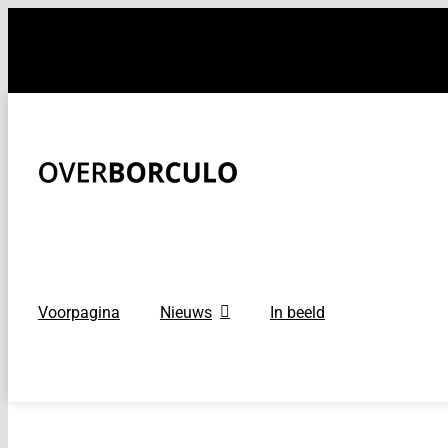
Ga
naar
inhoud
Voorpagina
Nieuws
In beeld