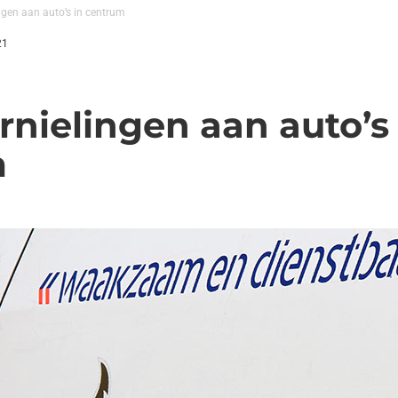
ngen aan auto’s in centrum
21
nielingen aan auto’s 
m