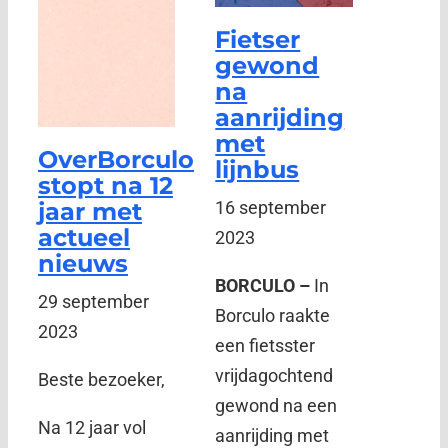
Fietser
gewond
na
aanrijding
met
OverBorculo
lijnbus
stopt na 12
jaar met
16 september
actueel
2023
nieuws
BORCULO –
In
29 september
Borculo raakte
2023
een fietsster
vrijdagochtend
Beste bezoeker,
gewond na een
Na 12 jaar vol
aanrijding met