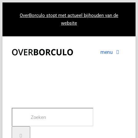
Ga
naar
OverBorculo stopt met actueel bijhouden van de
website
inhoud
menu
Voorpagina
Nieuws
In beeld
Zoeken
naar: