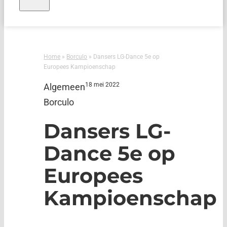
Home
»
Borculo
»
Dansers LG-Dance 5e op
Europees Kampioenschap
18 mei 2022
Algemeen
Borculo
Dansers LG-
Dance 5e op
Europees
Kampioenschap