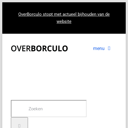
Ga
naar
OverBorculo stopt met actueel bijhouden van de
website
inhoud
menu
Voorpagina
Nieuws
In beeld
Zoeken
naar: