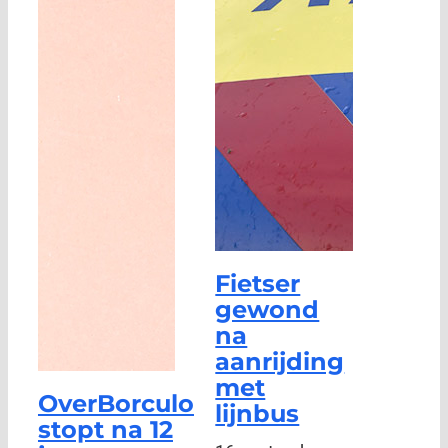
Fietser
gewond
na
aanrijding
met
OverBorculo
lijnbus
stopt na 12