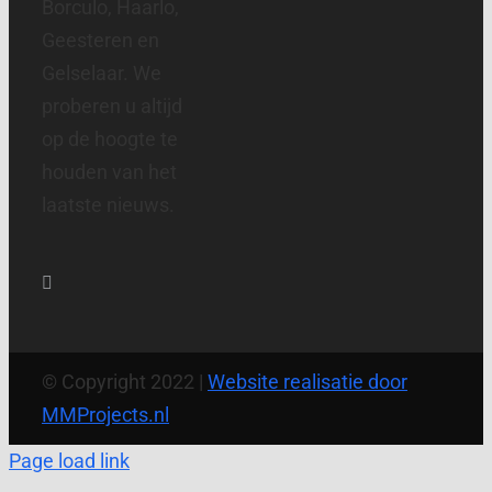
Borculo, Haarlo,
Geesteren en
Gelselaar. We
proberen u altijd
op de hoogte te
houden van het
laatste nieuws.
© Copyright 2022 |
Website realisatie door
MMProjects.nl
Page load link