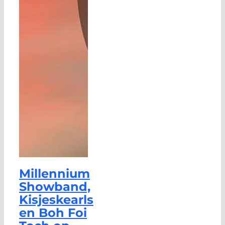
Millennium
Showband,
Kisjeskearls
en Boh Foi