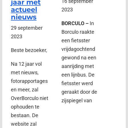
jaar met
16 september
actueel
2023
nieuws
BORCULO –
In
29 september
Borculo raakte
2023
een fietsster
vrijdagochtend
Beste bezoeker,
gewond na een
Na 12 jaar vol
aanrijding met
met nieuws,
een lijnbus. De
fotorapportages
fietsster werd
en meer, zal
geraakt door de
OverBorculo niet
zijspiegel van
ophouden te
bestaan. De
website zal