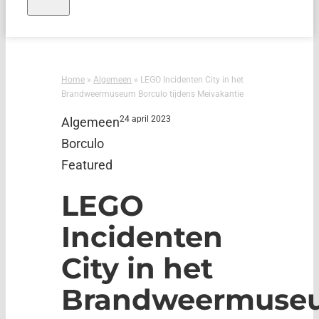
Home
»
Algemeen
»
LEGO Incidenten City in het
Brandweermuseum Borculo tijdens Meivakantie
24 april 2023
Algemeen
Borculo
Featured
LEGO
Incidenten
City in het
Brandweermuse